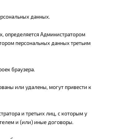
ерсональных данных.
х, определяется Администратором
атором персональных данных третьим
роек браузера.
ованы или удалены, могут привести к
атора и третьих лиц, с которым у
елем и (или) иные договоры.