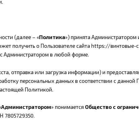
и.
ости (далее – «
Политика
») принята Администратором 
ет получить о Пользователе сайта https://винтовые-св
 с Администратором в любой форме.
кста, отправка или загрузка информации) и предоставля
бработку персональных данных в соответствии с данной
настоящей Политикой.
«
Администратором
» понимается
Общество с ограни
НН 7805729350.