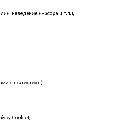
ик, наведение курсора и т.п.);
ами в статистике);
айлу Cookie);