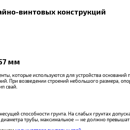
айно-винтовых конструкций
57 мм
ты, которые используются для устройства оснований по
ний. При возведении строений небольшого размера, оп
п свай.
несущей способности грунта. На слабых грунтах допуска
 диаметра трубы, максимальное — не должно превышать
 нашем
калькуляторе винтовых свай
.