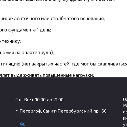
 ниже ленточного или столбчатого основания;
ого фундамента 1 день;
 технику;
номия на оплате труда);
тиляцию (нет закрытых частей, где мог бы скапливаться 
оляет выдерживать повышенные нагрузки;
 проседать;
 во время перепада температур (смена сезонов, суровы
Пн.-Вс.: с 10.00 до 21.00
О
Р
г. Петергоф, Санкт-Петербургский пр., 60
о
и
у