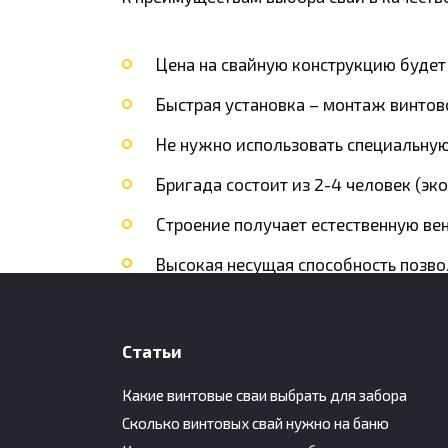
Цена на свайную конструкцию будет
Быстрая установка – монтаж винтов
Не нужно использовать специальную
Бригада состоит из 2-4 человек (эко
Строение получает естественную вен
Высокая несущая способность позв
Бытовка на винтовых сваях не будет
Фундамент не выталкивается почвой
Статьи
Устойчивость к процессам коррозии.
Какие винтовые сваи выбрать для забора
Сколько винтовых свай нужно на баню