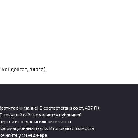
конденсат, влага);
е климатические условия);
братите внимание! В соответствии со ст. 437 ГК
Ф текущий сайт не является публичной
фертой и создан исключительно в
нформационных целях. Итоговую стоимость
точняйте у менеджера.